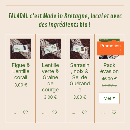
TALADAL c'est Made in Bretagne, local et avec
des ingrédients bio !
Promotion
!
Figue &
Lentille
Sarrasin
Pack
Lentille
verte &
, noix &
évasion
corail
Graine
Sel de
46,00 €
de
Guérand
3,00 €
54,00 €
courge
e
3,00 €
3,00 €
Ajouter au panier
Ajouter au panier
Ajouter au panier
Ajouter au pan