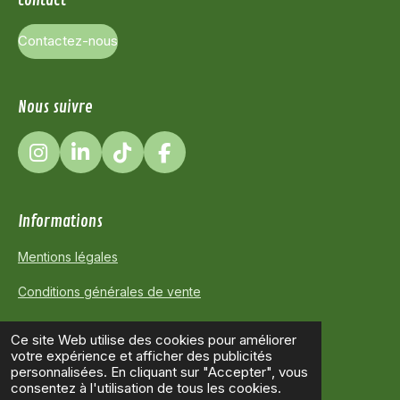
Contactez-nous
Nous suivre
I
L
T
F
n
i
i
a
s
n
k
c
t
k
T
e
Informations
a
e
o
b
g
d
k
o
Mentions légales
r
I
o
Conditions générales de vente
a
n
k
m
Politique de confidentialité
Ce site Web utilise des cookies pour améliorer
votre expérience et afficher des publicités
FAQ
personnalisées. En cliquant sur "Accepter", vous
© 2025 - 2026 TALADAL
consentez à l'utilisation de tous les cookies.