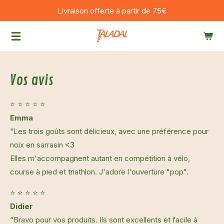
Livraison offerte à partir de 75€
Passer
au
contenu
principal
Vos avis
⭐ ⭐ ⭐ ⭐ ⭐
Emma
"Les trois goûts sont délicieux, avec une préférence pour
noix en sarrasin <3
Elles m'accompagnent autant en compétition à vélo,
course à pied et triathlon. J'adore l'ouverture "pop".
⭐ ⭐ ⭐ ⭐ ⭐
Didier
“Bravo pour vos produits. Ils sont excellents et facile à